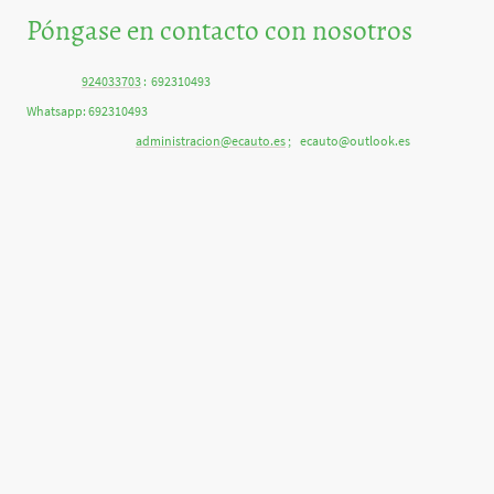
Póngase en contacto con nosotros
Teléfono:
924033703
: 692310493
Whatsapp: 692310493
Correo electrónico:
administracion@ecauto.es
; ecauto@outlook.es
Dirección: POL.IND. EL ALCORNOCAL - C/ CARPINTEROS NUM 21, MONESTERIO,
06260, BADAJOZ, España