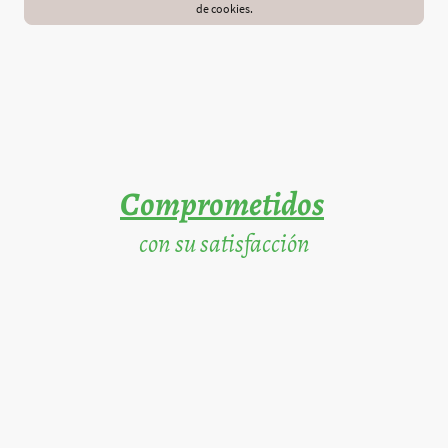
de cookies.
Comprometidos
con su satisfacción
Ofrecemos ;
Recambios de alta calidad
Venta de MATERIAL Y RECAMBIO AGRÍCOLA
Fabricación y reparación de Latiguillos
Expertos en hidráulica .